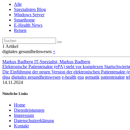
Alle
Spezialisten Blog
Windows Server
Smarthome
E-Health News
Reisen
1 Artikel
digitales gesundheitswesen
×
Markus Badberg IT-Spezialist, Markus Badberg
Elektronische Patientenakte (ePA) steht vor komplexen Startschwieri
Die Einführung der neuen Version der elektronischen Patientenakte (ePA
diga
digitales gesundheitswesen
e-health
epa
gematik
patientenakte
te
14.11.2024
Nützliche Links
Home
Dienstleistungen
Impressum
Datenschutzerklärung
Kontakt